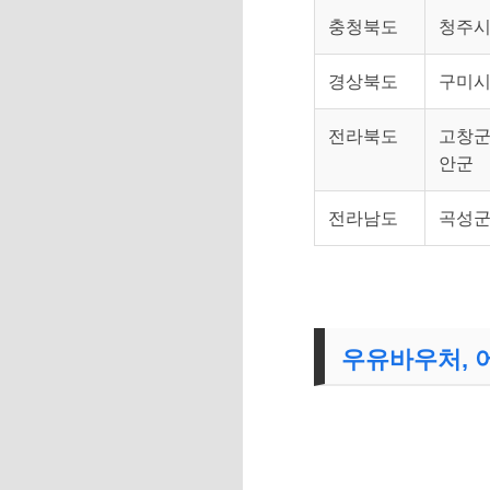
충청북도
청주
경상북도
구미시
전라북도
고창군,
안군
전라남도
곡성
우유바우처, 