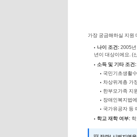
가장 궁금해하실 지원 
나이 조건:
2005년
년이 대상이에요. (
소득 및 기타 조건:
국민기초생활수
차상위계층 가정
한부모가족 지원
장애인복지법에 
국가유공자 등 
학교 재학 여부:
학
💡 잠깐! 시범지역