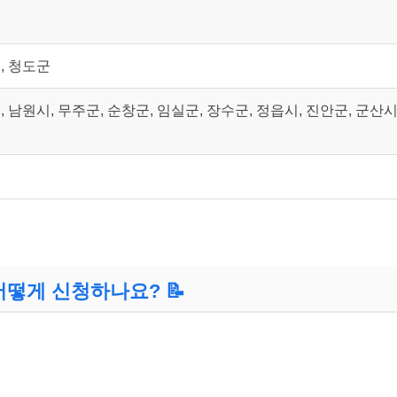
시
, 청도군
 남원시, 무주군, 순창군, 임실군, 장수군, 정읍시, 진안군, 군산시
군
어떻게 신청하나요? 📝