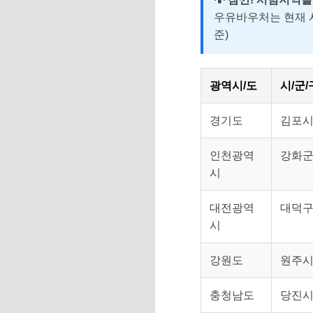
우유바우처는 현재 시
준)
광역시/도
시/군/
경기도
김포시
인천광역
강화군
시
대전광역
대덕
시
강원도
원주시
충청남도
당진시