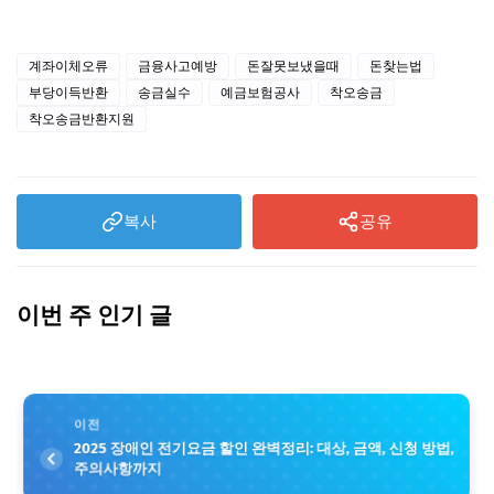
계좌이체오류
금융사고예방
돈잘못보냈을때
돈찾는법
부당이득반환
송금실수
예금보험공사
착오송금
착오송금반환지원
복사
공유
이번 주 인기 글
이전
2025 장애인 전기요금 할인 완벽정리: 대상, 금액, 신청 방법,
주의사항까지