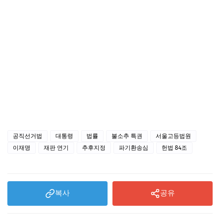
공직선거법
대통령
법률
불소추 특권
서울고등법원
이재명
재판 연기
추후지정
파기환송심
헌법 84조
복사
공유