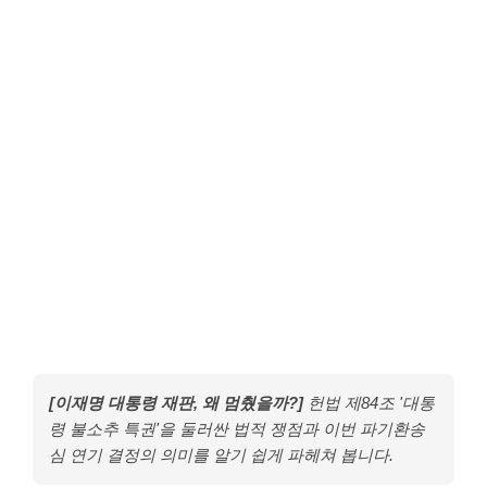
[이재명 대통령 재판, 왜 멈췄을까?]
헌법 제84조 '대통
령 불소추 특권'을 둘러싼 법적 쟁점과 이번 파기환송
심 연기 결정의 의미를 알기 쉽게 파헤쳐 봅니다.