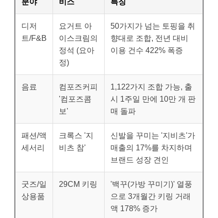
분야
비스
특징
디저
요거트 아
50가지가 넘는 토핑을 취
트/F&B
이스크림의
향대로 조합, 전년 대비
정석 (요아
이용 건수 422% 폭증
정)
음료
컴포즈커피
1,122가지 조합 가능, 출
'컴포즈콤
시 1주일 만에 10만 개 판
보'
매 돌파
패션/액
크록스 '지
신발을 꾸미는 '지비츠'가
세서리
비츠 참'
매출의 17%를 차지하며
브랜드 성장 견인
굿즈/일
29CM 키링
'백꾸(가방 꾸미기)' 열풍
상용품
으로 3개월간 키링 거래
액 178% 증가