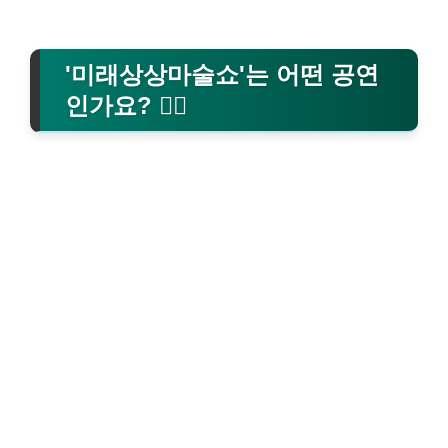
'미래상상마술쇼'는 어떤 공연
인가요? 🧙‍♂️