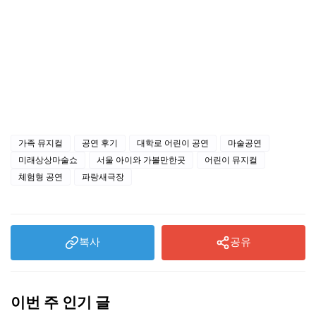
가족 뮤지컬
공연 후기
대학로 어린이 공연
마술공연
미래상상마술쇼
서울 아이와 가볼만한곳
어린이 뮤지컬
체험형 공연
파랑새극장
복사
공유
이번 주 인기 글