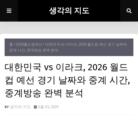
생각의 지도
홈
2026월드컵예선
대한민국 vs 이라크, 2026 월드컵 예선 경기 날짜와
중계 시간, 중계방송 완벽 분석
대한민국 vs 이라크, 2026 월드
컵 예선 경기 날짜와 중계 시간,
중계방송 완벽 분석
생각의 지도
6월 03, 2025