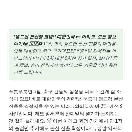
[월드컵 본선행 코앞!] 대한민국 vs 이라크, 모든 정보
여기에! 🇰🇷⚽
11회 연속 월드컵 본선 진출의 대업을
앞둔 대한민국 축구 국가대표팀! 6월 6일 펼쳐지는 이
라크와의 아시아 3차 예선 9차전 경기 일정, 실시간 중
계 채널, 승리 전략까지 승리의 모든 기운을 담아 총정
리해 드립니다!
푸릇푸릇한 6월, 축구 팬들의 심장을 더욱 뜨겁게 할 소
식이 있죠! 바로 대한민국의 2026년 북중미 월드컵 본선
진출을 결정지을 수 있는 이라크와의 아시아 3차 예선 9
차전입니다! 저도 벌써부터 잔디밭의 열기가 느껴지는
것 같아 설레네요. 😊 이번 이라크 원정 경기에서 단 1점
의 승점만 추가해도 본선 진출 확정이라니, 정말 역사적