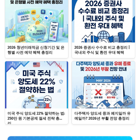
2026 청년미래적금 신청기간 및 은
2026 증권사 수수료 비교 총정리 |
행별 사전 예약 혜택 총정리
국내외 주식 및 환전 우대 혜택
미국 주식 양도세 22% 절약하는 법:
다주택자 양도세 중과 폐지일까 유
250만 원 기본공제 절세 전략 총정
예일까? 2026년 부활 전망 총정리
리