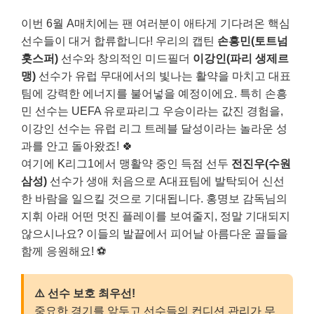
이번 6월 A매치에는 팬 여러분이 애타게 기다려온 핵심
선수들이 대거 합류합니다! 우리의 캡틴
손흥민(토트넘
홋스퍼)
선수와 창의적인 미드필더
이강인(파리 생제르
맹)
선수가 유럽 무대에서의 빛나는 활약을 마치고 대표
팀에 강력한 에너지를 불어넣을 예정이에요. 특히 손흥
민 선수는 UEFA 유로파리그 우승이라는 값진 경험을,
이강인 선수는 유럽 리그 트레블 달성이라는 놀라운 성
과를 안고 돌아왔죠! 🍀
여기에 K리그1에서 맹활약 중인 득점 선두
전진우(수원
삼성)
선수가 생애 처음으로 A대표팀에 발탁되어 신선
한 바람을 일으킬 것으로 기대됩니다. 홍명보 감독님의
지휘 아래 어떤 멋진 플레이를 보여줄지, 정말 기대되지
않으시나요? 이들의 발끝에서 피어날 아름다운 골들을
함께 응원해요! ⚽
⚠️ 선수 보호 최우선!
중요한 경기를 앞두고 선수들의 컨디션 관리가 무