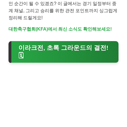
인 순간이 될 수 있겠죠? 이 글에서는 경기 일정부터 중
계 채널, 그리고 승리를 위한 관전 포인트까지 싱그럽게
정리해 드릴게요!
대한축구협회(KFA)에서 최신 소식도 확인해보세요!
이라크전, 초록 그라운드의 결전!
🗓️