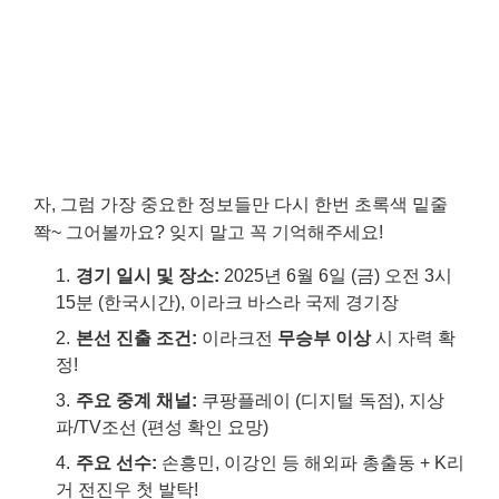
자, 그럼 가장 중요한 정보들만 다시 한번 초록색 밑줄
쫙~ 그어볼까요? 잊지 말고 꼭 기억해주세요!
경기 일시 및 장소:
2025년 6월 6일 (금) 오전 3시
15분 (한국시간), 이라크 바스라 국제 경기장
본선 진출 조건:
이라크전
무승부 이상
시 자력 확
정!
주요 중계 채널:
쿠팡플레이 (디지털 독점), 지상
파/TV조선 (편성 확인 요망)
주요 선수:
손흥민, 이강인 등 해외파 총출동 + K리
거 전진우 첫 발탁!