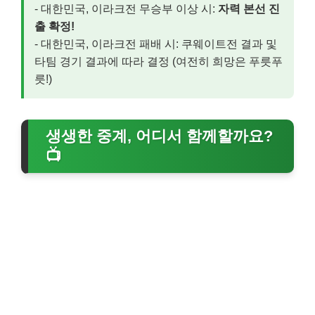
- 대한민국, 이라크전 무승부 이상 시:
자력 본선 진
출 확정!
- 대한민국, 이라크전 패배 시: 쿠웨이트전 결과 및
타팀 경기 결과에 따라 결정 (여전히 희망은 푸릇푸
릇!)
생생한 중계, 어디서 함께할까요?
📺