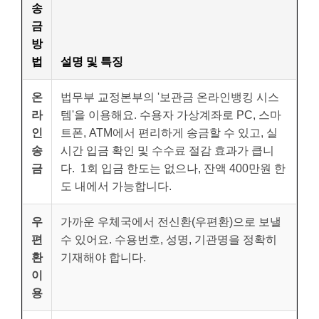
송
금
방
법
설명 및 특징
온
법무부 교정본부의 '보관금 온라인뱅킹 시스
라
템'을 이용해요. 수용자 가상계좌로 PC, 스마
인
트폰, ATM에서 편리하게 송금할 수 있고, 실
송
시간 입금 확인 및 수수료 절감 효과가 큽니
금
다. 1회 입금 한도는 없으나, 잔액 400만원 한
도 내에서 가능합니다.
우
가까운 우체국에서 전신환(우편환)으로 보낼
편
수 있어요. 수용번호, 성명, 기관명을 정확히
환
기재해야 합니다.
이
용