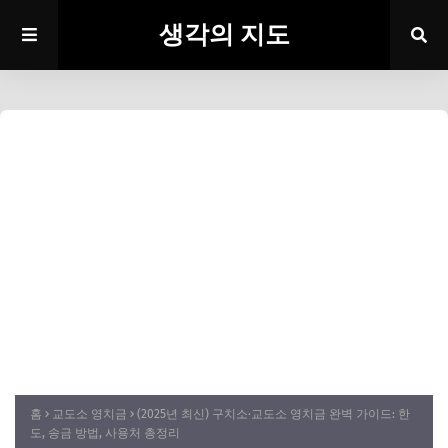
생각의 지도
홈
교도소 영치금
(2025년 최신) 구치소·교도소 영치금 완벽 가이드: 한
도, 송금 방법, 사용처 총정리