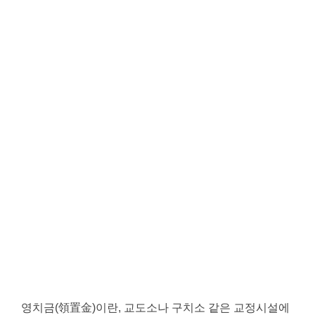
영치금(領置金)이란, 교도소나 구치소 같은 교정시설에