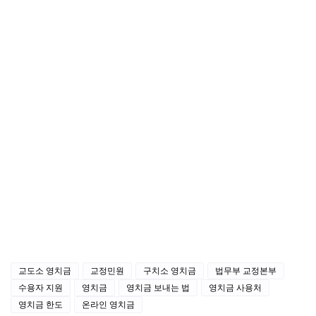
교도소 영치금
교정민원
구치소 영치금
법무부 교정본부
수용자 지원
영치금
영치금 보내는 법
영치금 사용처
영치금 한도
온라인 영치금