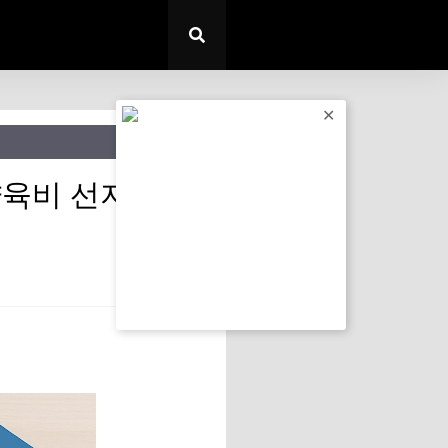
✕
 양육비 선지급제