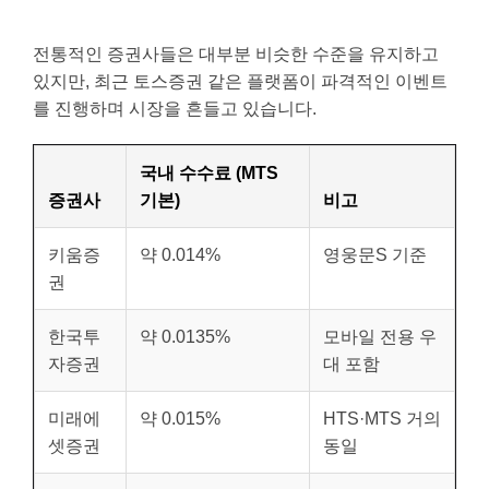
전통적인 증권사들은 대부분 비슷한 수준을 유지하고
있지만, 최근 토스증권 같은 플랫폼이 파격적인 이벤트
를 진행하며 시장을 흔들고 있습니다.
국내 수수료 (MTS
증권사
기본)
비고
키움증
약 0.014%
영웅문S 기준
권
한국투
약 0.0135%
모바일 전용 우
자증권
대 포함
미래에
약 0.015%
HTS·MTS 거의
셋증권
동일