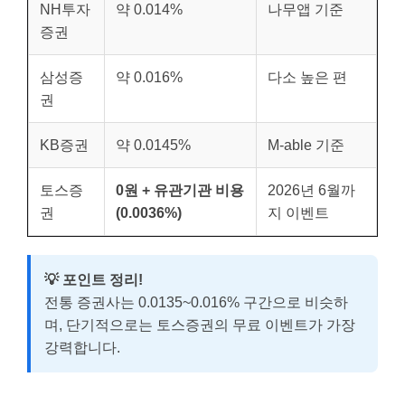
NH투자
약 0.014%
나무앱 기준
증권
삼성증
약 0.016%
다소 높은 편
권
KB증권
약 0.0145%
M-able 기준
토스증
0원 + 유관기관 비용
2026년 6월까
권
(0.0036%)
지 이벤트
💡 포인트 정리!
전통 증권사는 0.0135~0.016% 구간으로 비슷하
며, 단기적으로는 토스증권의 무료 이벤트가 가장
강력합니다.