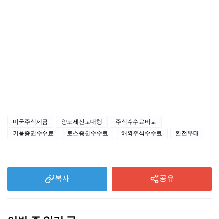
미국주식세금
양도세신고대행
주식수수료비교
키움증권수수료
토스증권수수료
해외주식수수료
환전우대
복사
공유