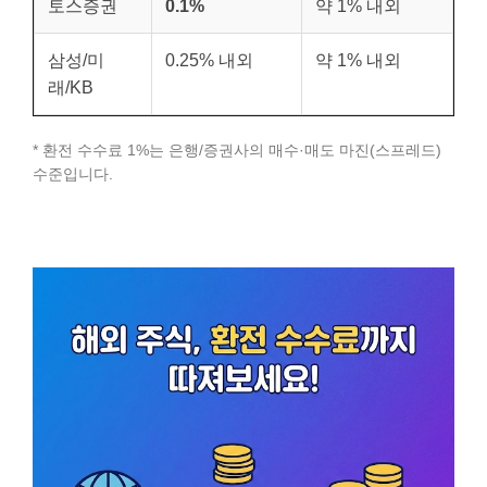
토스증권
0.1%
약 1% 내외
삼성/미
0.25% 내외
약 1% 내외
래/KB
* 환전 수수료 1%는 은행/증권사의 매수·매도 마진(스프레드)
수준입니다.